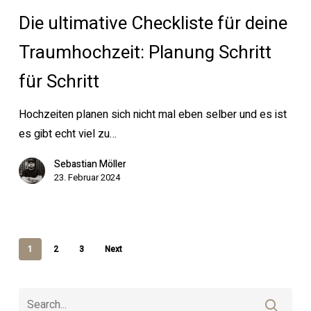
Checkliste
Die ultimative Checkliste für deine
für
deine
Traumhochzeit: Planung Schritt
Traumhochzeit:
für Schritt
Planung
Schritt
Hochzeiten planen sich nicht mal eben selber und es ist
für
es gibt echt viel zu…
Schritt
Sebastian Möller
23. Februar 2024
1
2
3
Next