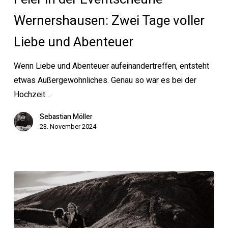
Feier
Wernershausen: Zwei Tage voller
in
der
Liebe und Abenteuer
Eventscheune
Wenn Liebe und Abenteuer aufeinandertreffen, entsteht
Wernershausen:
etwas Außergewöhnliches. Genau so war es bei der
Zwei
Hochzeit…
Tage
voller
Sebastian Möller
Liebe
23. November 2024
und
Abenteuer