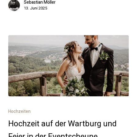
zu
Sebastian Möller
13. Juni 2025
sein?
Hochzeit
auf
Hochzeiten
der
Hochzeit auf der Wartburg und
Wartburg
und
Feier in der Eventscheune