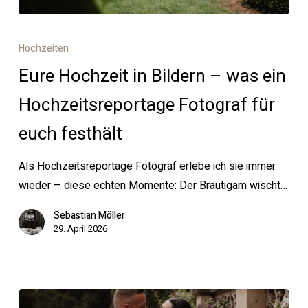
Eure
Hochzeit
Hochzeiten
in
Eure Hochzeit in Bildern – was ein
Bildern
–
Hochzeitsreportage Fotograf für
was
euch festhält
ein
Hochzeitsreportage
Als Hochzeitsreportage Fotograf erlebe ich sie immer
Fotograf
wieder – diese echten Momente: Der Bräutigam wischt…
für
euch
Sebastian Möller
29. April 2026
festhält