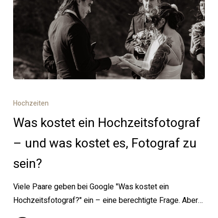
Was
kostet
Hochzeiten
ein
Was kostet ein Hochzeitsfotograf
Hochzeitsfotograf
–
– und was kostet es, Fotograf zu
und
sein?
was
kostet
Viele Paare geben bei Google "Was kostet ein
es,
Hochzeitsfotograf?" ein – eine berechtigte Frage. Aber…
Fotograf