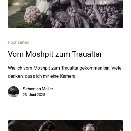
Vom
Moshpit
Hochzeiten
zum
Vom Moshpit zum Traualtar
Traualtar
Wie ich vom Moshpit zum Traualtar gekommen bin. Viele
denken, dass ich mir eine Kamera…
Sebastian Möller
23. Juni 2025