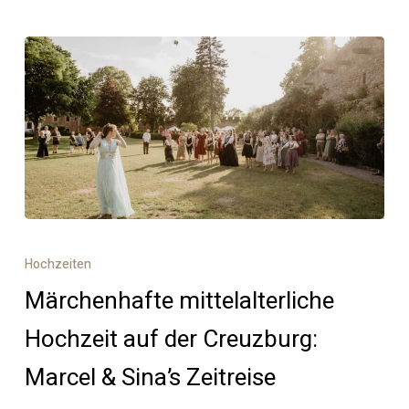
Märchenhafte
mittelalterliche
Hochzeiten
Hochzeit
Märchenhafte mittelalterliche
auf
der
Hochzeit auf der Creuzburg:
Creuzburg:
Marcel & Sina’s Zeitreise
Marcel