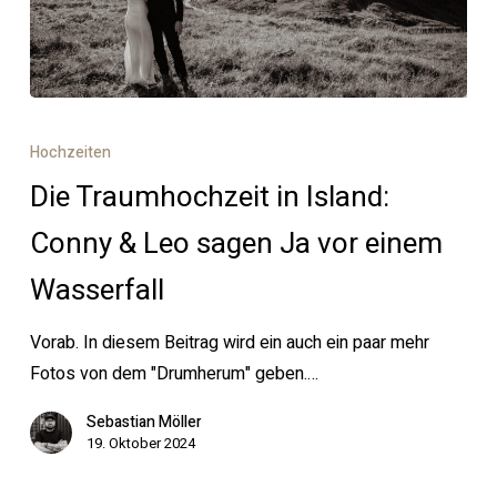
Die
Traumhochzeit
Hochzeiten
in
Die Traumhochzeit in Island:
Island:
Conny
Conny & Leo sagen Ja vor einem
&
Wasserfall
Leo
sagen
Vorab. In diesem Beitrag wird ein auch ein paar mehr
Ja
Fotos von dem "Drumherum" geben.…
vor
einem
Sebastian Möller
19. Oktober 2024
Wasserfall