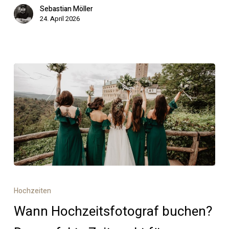
nach
Sebastian Möller
24. April 2026
Jahren
Wann
Hochzeitsfotograf
Hochzeiten
buchen?
Wann Hochzeitsfotograf buchen?
Der