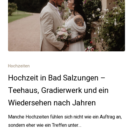
Hochzeit
in
Hochzeiten
Bad
Hochzeit in Bad Salzungen –
Salzungen
–
Teehaus, Gradierwerk und ein
Teehaus,
Wiedersehen nach Jahren
Gradierwerk
und
Manche Hochzeiten fühlen sich nicht wie ein Auftrag an,
ein
sondern eher wie ein Treffen unter…
Wiedersehen