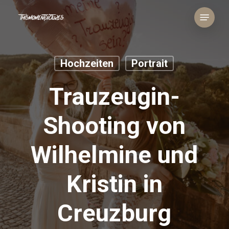
Skip
Menu
to
main
content
Hochzeiten
Portrait
Trauzeugin-
Shooting von
Wilhelmine und
Kristin in
Creuzburg