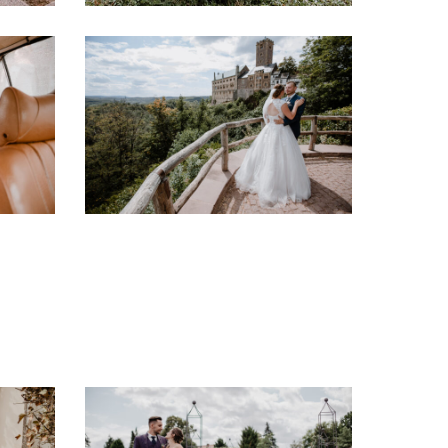
Hochzeit
Hochzeitsfoto
Hochzeitsfotograf
Eisenach
Leipzig
Portraitfotograf
Eisenach