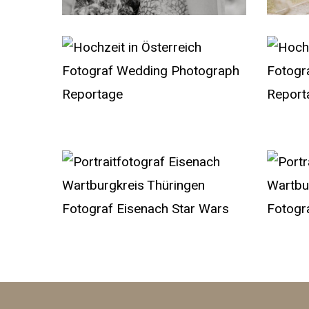
Hochzeit
Hochzeit
in
in
Österreich
Österrei
Fotograf
Fotograf
Wedding
Wedding
Hochzeit
Portraitf
Photograph
Photogr
von
Eisenac
Reportage
Reporta
Chrissi
Wartburg
und
Thüring
Dominic
Fotograf
in
Eisenach