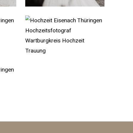
Wedding
Photograph
Reportage
Hochzeit
Eisenach
Thüringen
Hochzeitsfotograf
Wartburgkreis
Hochzeit
Trauung