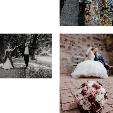
0
IMG_4486