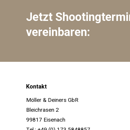
Jetzt
Shootingtermi
vereinbaren:
Kontakt
Möller & Deiners GbR
Bleichrasen 2
99817 Eisenach
Tel.:
+49 (0) 173 5848857