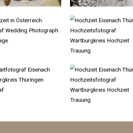
Wedding
Photograph
Reportage
Hochzeit
Eisenach
ch
Thüringen
Hochzeitsfotograf
Wartburgkreis
otograf
Hochzeit
aph
Hochzeit
h
Eisenach
ge
Trauung
kreis
Thüringen
en
Hochzeitsfotograf
Wartburgkreis
Hochzeit
Trauung