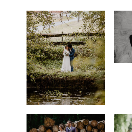
IMG_5874
IMG_423
Portraitfotograf
Portraitf
Eisenach
Eisenac